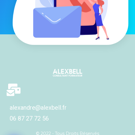
alexandre@alexbell.fr
06 87 27 72 56
© 2022 - Tous Droits Réservés